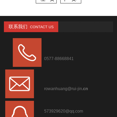
联系我们
CONTACT US
0577-88668841
rowanhuang@rui-jin
.cn
573929620@qq.com